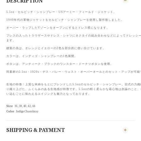
DESCRIPTION
5.5oz・セルビッチ・シャンブレー・USアーミー・フィールド・ジャケット。
1940年代の軍物ジャケットをセルビッチ・シャンブレーを使用し製作致しました。
オーバー・ラップしたVゾーンをオープンにするとドレス襟になります。
プレスの入ったトラウザースやドレス・シャツにネクタイの組み合わせなどによってドレッシ
ます。
縫製の糸は、オレンジとイエローの2色を部分的に使い分けています。
カラーは、インディゴ・シャンブレーの1色展開。
ボタンは、アンティーク・ブラックのワンスター・ドーナツボタンを使用。
同素材の5.5oz・1920s・デス・バレー・ウェスト・オーバーオールとのセット・アップが可能
生地の特徴 / 上質な米綿をもとにブレンドした5.5ozのセルビッチ・シャンブレー。旧式の力
り織り上げた、ふくらみのある生地感が特徴です。5.5ozの軽く柔らかな着心地は勿論のこと
い込むごとに味わえるエイジングも魅力となっております。
Size
36, 38, 40, 42, 44
Color
Indigo Chambray
SHIPPING & PAYMENT