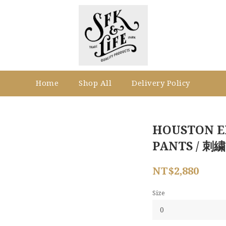
Home
Shop All
Delivery Policy
HOUSTON E
PANTS / 刺繍
NT$2,880
Size