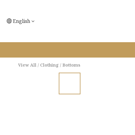
English
View All
/
Clothing
/
Bottoms