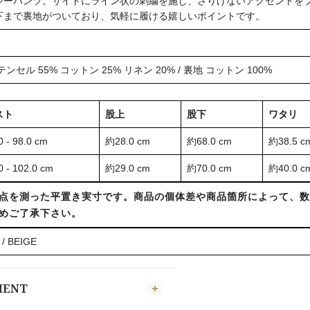
ジーパンツ。サイドにライン状の刺繍を施し、さりげないアクセントを
下まで裏地がついており、気軽に履ける嬉しいポイントです。
テンセル 55% コットン 25% リネン 20% / 裏地 コットン 100%
スト
股上
股下
ワタリ
 - 98.0 cm
約28.0 cm
約68.0 cm
約38.5 c
 - 102.0 cm
約29.0 cm
約70.0 cm
約40.0 c
点を測った平置き実寸です。商品の個体差や商品箇所によって、数
めご了承下さい。
/ BEIGE
MENT