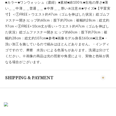
■カラー■ワンウォッシュ（濃紺）■素材■綿100％■生地の厚さ■薄
い＿＿中薄＿＿普通＿＿★中厚＿＿厚いꔛ注意ꔛ■サイズ■【平置実
寸】＜①FREE＞ウエスト約47cm（ゴムを伸ばした状況）総ゴムフ
ァスナー開き:ヒップ約60cm：股下約70cm：裾幅約28cm：総丈約
97cm＜②FREE+10cm丈が長い＞ウエスト約47cm（ゴムを伸ばし
た状況）総ゴムファスナー開き:ヒップ約60cm：股下約70cm：裾
幅約28cm：総丈約107cm■参考■画像モデル身長160cm■注意■・
洗い加工を施しているので縮みはほとんどありません。・インディ
ゴですので、摩擦 水洗いによる色落ちがあります。洗濯は分けて
ください。※画像の商品は光の照射や角度により、実物と色味が異
なる場合がございます。
SHIPPING & PAYMENT