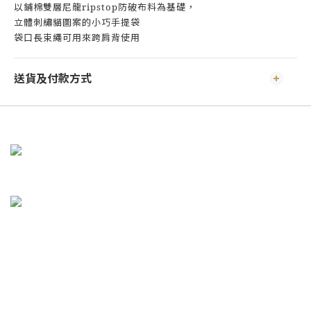
以鋪棉雙層尼龍ripstop防破布料為基礎，
立體刺繡貓圖案的小巧手提袋
袋口長束繩可用來跨肩背使用
送貨及付款方式