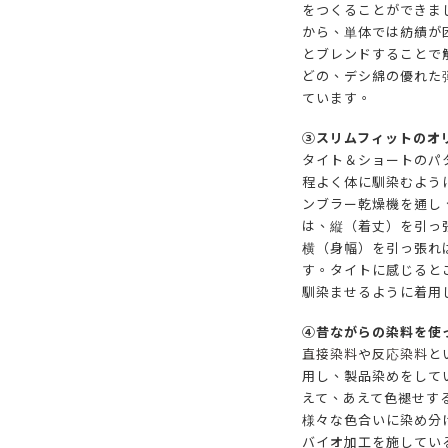
をつくることができま
から、単体では紡績が
とブレンドすることで
どの、デシ綿の優れた
ています。
③スリムフィットのオ
タイト＆ショートのパ
程よく体に馴染むよう
ンブラー乾燥機を通し
は、縦（着丈）を引っ
横（身幅）を引っ張れ
す。タイトに感じると
馴染ませるように着用
④昔ながらの染料を使
直接染料
や
反応染料
と
用し、製品染めをして
えて、あえて色褪せす
様々な色合いに染め分
バイオ加工を施してい