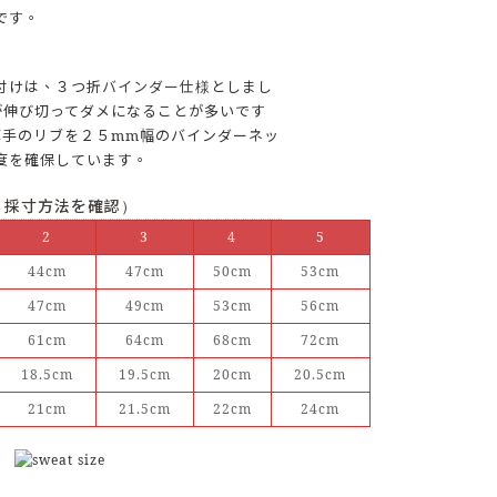
です。
付けは、３つ折
バインダー仕様
としまし
が伸び切ってダメになることが多いです
厚手のリブを２５mm幅のバインダーネッ
度を確保しています。
 採寸方法を確認
）
2
3
4
5
44cm
47cm
50cm
53cm
47cm
49cm
53cm
56cm
61cm
64cm
68cm
72cm
18.5cm
19.5cm
20cm
20.5cm
21cm
21.5cm
22cm
24cm