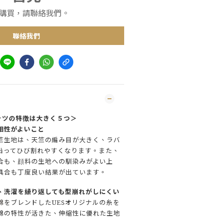
購買，請聯絡我們。
聯絡我們
ャツの特徴は大きく５つ＞
相性がよいこと
竺生地は、天竺の編み目が大きく、ラバ
沿ってひび割れやすくなります。また、
合も、顔料の生地への馴染みがよい上
具合も丁度良い結果が出ています。
、洗濯を繰り返しても型崩れがしにくい
綿
をブレンドしたUESオリジナルの糸を
綿の特性が活きた、伸縮性に優れた生地