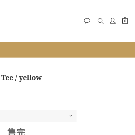
Tee / yellow
售完