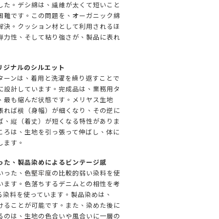
した。デシ綿は、繊維が太くて短いこと
困難です。この問題を、オーガニック綿
解決。クッション材として利用されるほ
弾力性、そして粘り強さが、製品に表れ
リジナルのシルエット
ターンは、着用と洗濯を繰り返すことで
に設計しています。完成品は、業務用タ
、最も縮んだ状態です。メリヤス生地
張れば横（身幅）が細くなり、その逆に
ば、縦（着丈）が短くなる特性がありま
ころは、生地を引っ張って伸ばし、体に
します。
った、製品染めによるビンテージ感
いった、色
堅牢度
の比較的弱い染料を使
います。色落ちするデニムとの相性を考
る染料を使っています。製品染めは、
けることが可能です。また、染めた後に
るのは、生地の色合いや風合いに一層の