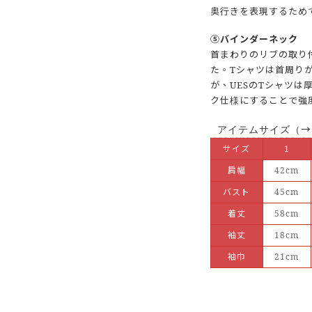
奥行きを表現するため
⑤バインダーネック
首まわりのリブの取り
た。Tシャツは首周り
が、UESのTシャツは
ク仕様にすることで強
→
アイテムサイズ（
サイズ
1
肩幅
42cm
バスト
45cm
着丈
58cm
袖丈
18cm
袖巾
21cm