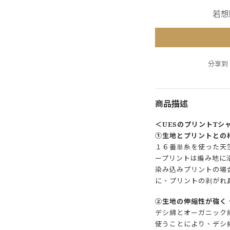
若想
分享到
商品描述
＜UESのプリントTシ
①生地とプリントとの
１６番
単糸
を使った天
ープリントは編み地に
染み込みプリントの場
に、プリントの剥がれ
②生地の伸縮性が強く
デシ綿
と
オーガニック
使うことにより、デシ