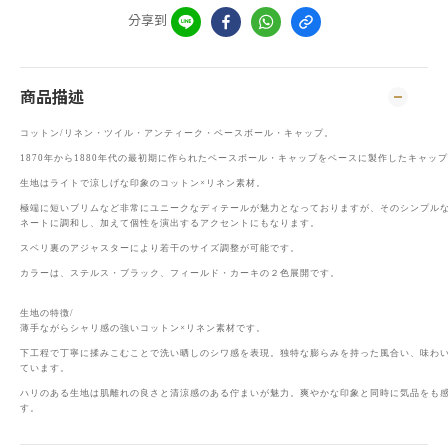
分享到
商品描述
コットン/リネン・ツイル・アンティーク・ベースボール・キャップ。
1870年から1880年代の最初期に作られたベースボール・キャップをベースに製作したキャッ
生地はライトで涼しげな印象のコットン×リネン素材。
極端に短いブリムなど非常にユニークなディテールが魅力となっておりますが、そのシンプル
ネートに調和し、加えて個性を演出するアクセントにもなります。
スベリ裏のアジャスターにより若干のサイズ調整が可能です。
カラーは、ステルス・ブラック、フィールド・カーキの２色展開です。
生地の特徴/
薄手ながらシャリ感の強いコットン×リネン素材です。
下工程で丁寧に揉みこむことで洗い晒しのシワ感を表現。独特な膨らみを持った風合い、味わ
ています。
ハリのある生地は肌離れの良さと清涼感のある佇まいが魅力。爽やかな印象と同時に気品をも
す。