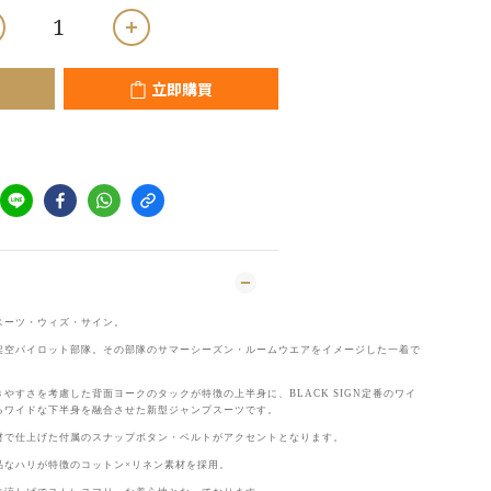
立即購買
スーツ・ウィズ・サイン。
架空パイロット部隊。その部隊のサマーシーズン・ルームウエアをイメージした一着で
やすさを考慮した背面ヨークのタックが特徴の上半身に、BLACK SIGN定番のワイ
るワイドな下半身を融合させた新型ジャンプスーツです。
材で仕上げた付属のスナップボタン・ベルトがアクセントとなります。
品なハリが特徴のコットン×リネン素材を採用。