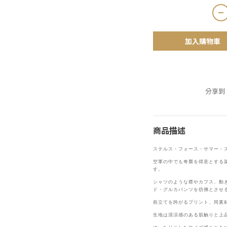
加入購物車
分享到
商品描述
ステルス・フォース・サマー・
空軍の中でも奇襲を得意とする
す。
シャツのような襟やカフス、動き
ド・グルカパンツを彷彿とさせ
前立てを跨がるプリント、同素
生地は清涼感のある肌触りと上