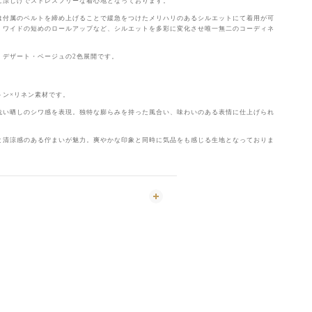
に涼しげでストレスフリーな着心地となっております。
は付属のベルトを締め上げることで緩急をつけたメリハリのあるシルエットにて着用が可
、ワイドの短めのロールアップなど、シルエットを多彩に変化させ唯一無二のコーディネ
、デザート・ベージュの2色展開です。
トン×リネン素材です。
洗い晒しのシワ感を表現。独特な膨らみを持った風合い、味わいのある表情に仕上げられ
と清涼感のある佇まいが魅力。爽やかな印象と同時に気品をも感じる生地となっておりま