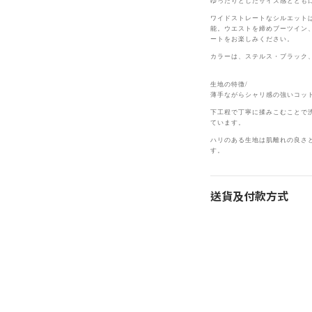
ゆったりとしたサイズ感ととも
ワイドストレートなシルエット
能。ウエストを締めブーツイン
ートをお楽しみください。
カラーは、ステルス・ブラック
生地の特徴/
薄手ながらシャリ感の強いコッ
下工程で丁寧に揉みこむことで
ています。
ハリのある生地は肌離れの良さ
す。
送貨及付款方式