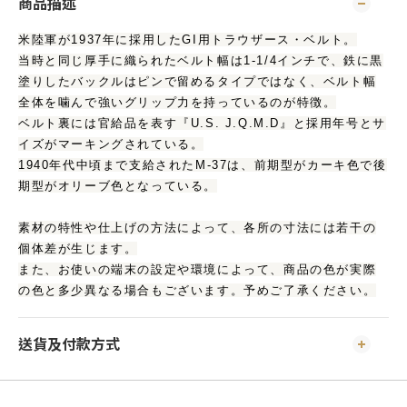
商品描述
米陸軍が1937年に採用したGI用トラウザース・ベルト。
当時と同じ厚手に織られたベルト幅は1-1/4インチで、鉄に黒
塗りしたバックルはピンで留めるタイプではなく、ベルト幅
全体を噛んで強いグリップ力を持っているのが特徴。
ベルト裏には官給品を表す『U.S. J.Q.M.D』と採用年号とサ
イズがマーキングされている。
1940年代中頃まで支給されたM-37は、前期型がカーキ色で後
期型がオリーブ色となっている。
素材の特性や仕上げの方法によって、各所の寸法には若干の
個体差が生じます。
また、お使いの端末の設定や環境によって、商品の色が実際
の色と多少異なる場合もございます。予めご了承ください。
送貨及付款方式