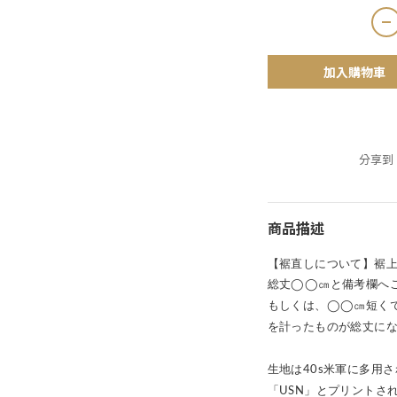
加入購物車
分享到
商品描述
【裾直しについて】裾
総丈◯◯㎝と備考欄へ
もしくは、◯◯㎝短く
を計ったものが総丈に
生地は40s米軍に多用
「USN」とプリントさ