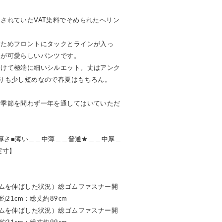
されていたVAT染料でそめられたヘリン
すためフロントにタックとラインが入っ
ムが可愛らしいパンツです。
かけて極端に細いシルエット。丈はアンク
りも少し短めなので春夏はもちろん。
で季節を問わず一年を通してはいていただ
地の厚さ■薄い＿＿中薄＿＿普通★＿＿中厚＿
実寸】
ゴムを伸ばした状況）総ゴムファスナー開
約21cm：総丈約89cm
ゴムを伸ばした状況）総ゴムファスナー開