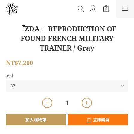
『ZDA 』REPRODUCTION OF
FOUND FRENCH MILITARY
TRAINER / Gray
NT$7,200
尺寸
加入購物車
立即購買