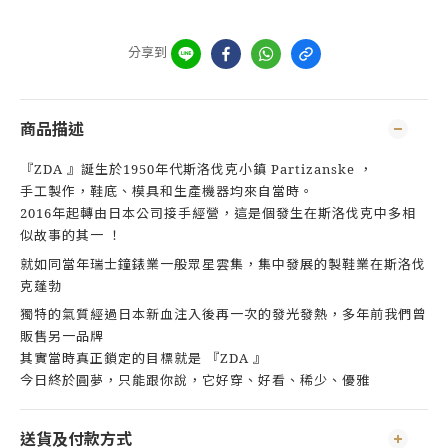
分享到
商品描述
『ZDA 』誕生於1950年代斯洛伐克小鎮 Partizanske ，
手工製作，鞋底、模具和生產機器均來自當時。
2016年起轉由日本公司接手經營，這是個發生在斯洛伐克中多相
似故事的其一 ！
就如同當年瑞士鐘錶業一般眾星雲集，集中發展的製鞋業在斯洛伐
克蓬勃
獨特的氣質經過日本新血注入後再一次的發光發熱，多年前我們曾
販售另一品牌
其實當時真正鎖定的目標就是 『ZDA 』
今日終於圓夢，只能跟你說，它好穿、好看、稀少、優雅
送貨及付款方式