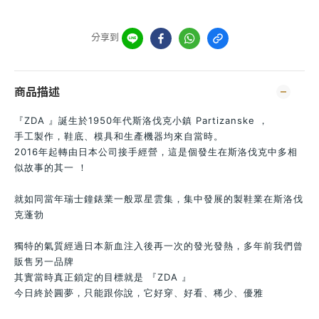
分享到
商品描述
『ZDA 』誕生於1950年代斯洛伐克小鎮 Partizanske ，
手工製作，鞋底、模具和生產機器均來自當時。
2016年起轉由日本公司接手經營，這是個發生在斯洛伐克中多相
似故事的其一 ！
就如同當年瑞士鐘錶業一般眾星雲集，集中發展的製鞋業在斯洛伐
克蓬勃
獨特的氣質經過日本新血注入後再一次的發光發熱，多年前我們曾
販售另一品牌
其實當時真正鎖定的目標就是 『ZDA 』
今日終於圓夢，只能跟你說，它好穿、好看、稀少、優雅