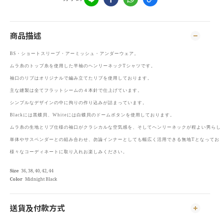
商品描述
BS・ショートスリーブ・アーミッシュ・アンダーウェア。
ムラ糸のトップ糸を使用した半袖のヘンリーネックTシャツです。
袖口のリブはオリジナルで編み立てたリブを使用しております。
主な縫製は全てフラットシームの４本針で仕上げています。
シンプルなデザインの中に拘りの作り込みが詰まっています。
Blackには黒蝶貝、Whiteには白蝶貝のドームボタンを使用しております。
ムラ糸の生地とリブ仕様の袖口がクラシカルな空気感を、そしてヘンリーネックが程よい男ら
単体やサスペンダーとの組み合わせ、勿論インナーとしても幅広く活用できる無地Tとなってお
様々なコーディネートに取り入れお楽しみください。
Size
36, 38, 40, 42, 44
Color
Midnight Black
送貨及付款方式