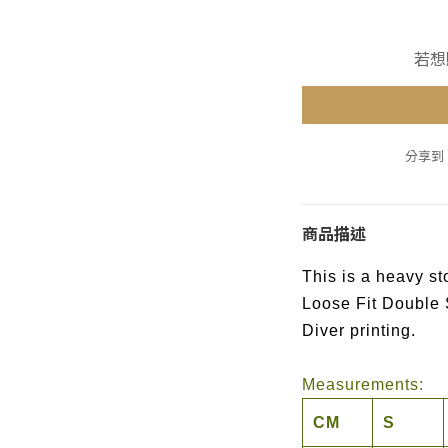
若想
分享到
商品描述
This is a heavy 
Loose Fit Double 
Diver printing.
Measurements:
CM
S