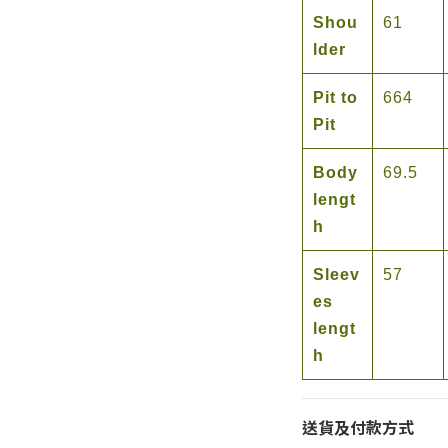
Shou
61
lder
Pit to
664
Pit
Body
69.5
lengt
h
Sleev
57
es
lengt
h
送貨及付款方式